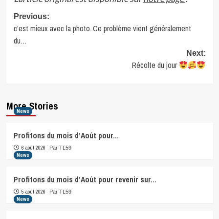
Post
Previous:
c’est mieux avec la photo..Ce problème vient généralement
navigation
du…
Next:
Récolte du jour
More Stories
News
Profitons du mois d’Août pour…
6 août 2026
Par TL59
News
Profitons du mois d’Août pour revenir sur…
5 août 2026
Par TL59
News