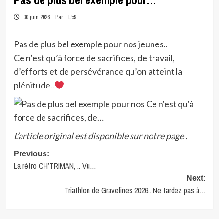
Pas de plus bel exemple pour…
30 juin 2026
Par TL59
Pas de plus bel exemple pour nos jeunes..
Ce n’est qu’à force de sacrifices, de travail,
d’efforts et de persévérance qu’on atteint la
plénitude..
L’article original est disponible sur
notre page
.
Post
Previous:
La rétro CH’TRIMAN, .. Vu…
navigation
Next:
Triathlon de Gravelines 2026.. Ne tardez pas à…