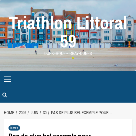
Skip
to
Triathlon Littoral
content
59
DUNKERQUE – BRAY-DUNES
Primary
Menu
HOME
2026
JUIN
30
PAS DE PLUS BEL EXEMPLE POUR…
News