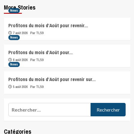
More Stories
News
Profitons du mois d’Août pour revenir…
7 août 2026
Par TL59
News
Profitons du mois d’Août pour…
6 août 2026
Par TL59
News
Profitons du mois d’Août pour revenir sur…
5 août 2026
Par TL59
Rechercher :
Catégories