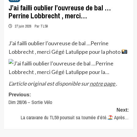
J’ai failli oublier l’ouvreuse de bal …
Perrine Lobbrecht , merci…
27 juin 2026
Par TL59
J’ai failli oublier l’ouvreuse de bal …Perrine
Lobbrecht , merci Gégé Latulippe pour la photo
L’article original est disponible sur
notre page
.
Post
Previous:
Dim 28/06 – Sortie Vélo
navigation
Next:
La caravane du TL59 poursuit sa tournée d’été.
Après…