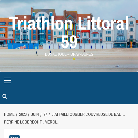
Skip
to
Triathlon Littoral
content
59
DUNKERQUE – BRAY-DUNES
Primary
Menu
HOME
2026
JUIN
27
J’AI FAILLI OUBLIER L’OUVREUSE DE BAL …
PERRINE LOBBRECHT , MERCI…
News