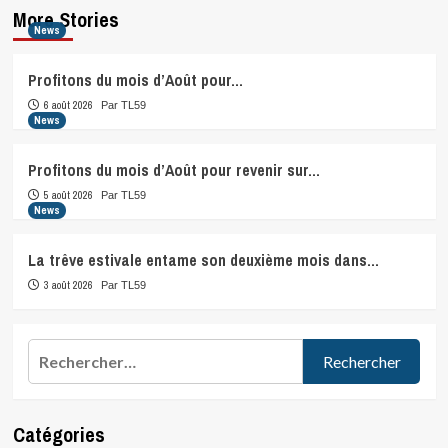
More Stories
News
Profitons du mois d’Août pour…
6 août 2026
Par TL59
News
Profitons du mois d’Août pour revenir sur…
5 août 2026
Par TL59
News
La trêve estivale entame son deuxième mois dans…
3 août 2026
Par TL59
Rechercher :
Catégories