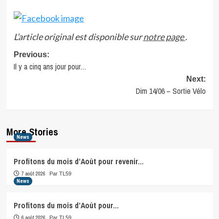
L’article original est disponible sur
notre page
.
Post
Previous:
Il y a cinq ans jour pour…
navigation
Next:
Dim 14/06 – Sortie Vélo
More Stories
News
Profitons du mois d’Août pour revenir…
7 août 2026
Par TL59
News
Profitons du mois d’Août pour…
6 août 2026
Par TL59