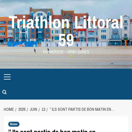
Skip
to
Triathlon Littoral
content
59
DUNKERQUE – BRAY-DUNES
Primary
Menu
HOME
2026
JUIN
13
” ILS SONT PARTIS DE BON MATIN EN…
News