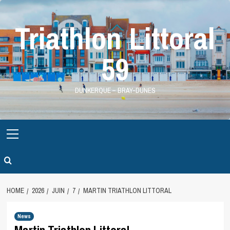
Skip
to
Triathlon Littoral
content
59
DUNKERQUE – BRAY-DUNES
Primary
Menu
HOME
2026
JUIN
7
MARTIN TRIATHLON LITTORAL
News