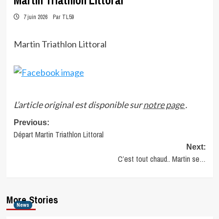
Martin Triathlon Littoral
7 juin 2026
Par TL59
Martin Triathlon Littoral
L’article original est disponible sur
notre page
.
Post
Previous:
Départ Martin Triathlon Littoral
navigation
Next:
C’est tout chaud.. Martin se…
More Stories
News