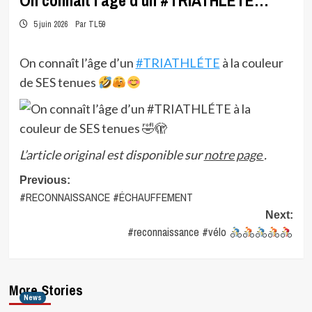
On connaît l’âge d’un #TRIATHLÉTE…
5 juin 2026
Par TL59
On connaît l’âge d’un
#TRIATHLÉTE
à la couleur
de SES tenues
L’article original est disponible sur
notre page
.
Post
Previous:
#RECONNAISSANCE #ÉCHAUFFEMENT
navigation
Next:
#reconnaissance #vélo
More Stories
News