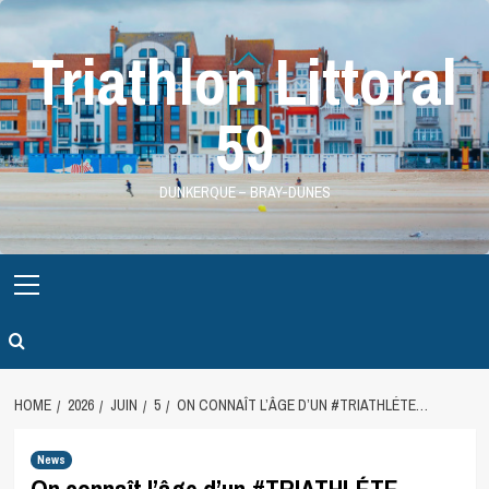
Skip
to
Triathlon Littoral
content
59
DUNKERQUE – BRAY-DUNES
Primary
Menu
HOME
2026
JUIN
5
ON CONNAÎT L’ÂGE D’UN #TRIATHLÉTE…
News