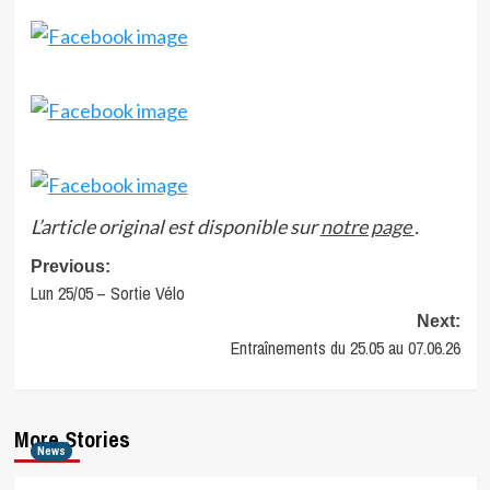
L’article original est disponible sur
notre page
.
Post
Previous:
Lun 25/05 – Sortie Vélo
navigation
Next:
Entraînements du 25.05 au 07.06.26
More Stories
News