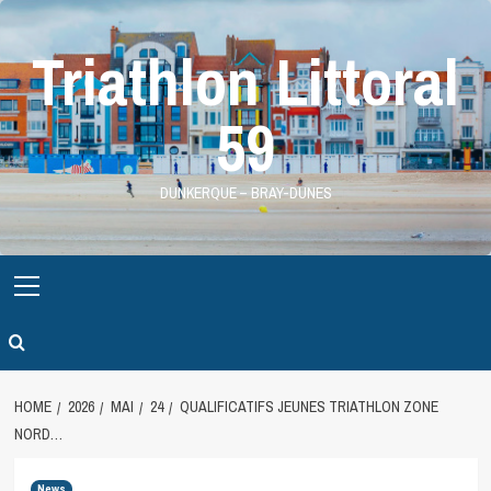
Skip
to
Triathlon Littoral
content
59
DUNKERQUE – BRAY-DUNES
Primary
Menu
HOME
2026
MAI
24
QUALIFICATIFS JEUNES TRIATHLON ZONE
NORD…
News