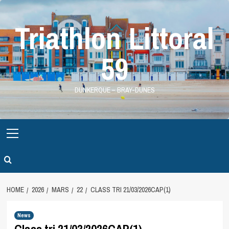
Skip
to
Triathlon Littoral
content
59
DUNKERQUE – BRAY-DUNES
Primary
Menu
HOME
2026
MARS
22
CLASS TRI 21/03/2026CAP(1)
News