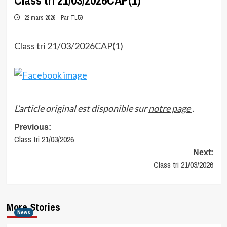
Class tri 21/03/2026CAP(1)
22 mars 2026
Par TL59
Class tri 21/03/2026CAP(1)
L’article original est disponible sur
notre page
.
Post
Previous:
Class tri 21/03/2026
navigation
Next:
Class tri 21/03/2026
More Stories
News