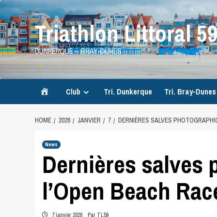
Skip
to
Triathlon Littoral 5
content
DUNKERQUE – BRAY-DUNES
Accueil
Club
Tri. Dunkerque
Tri. Bray-Dunes
HOME
2026
JANVIER
7
DERNIÈRES SALVES PHOTOGRAPHI
News
Dernières salves 
l’Open Beach Ra
7 janvier 2026
Par TL59