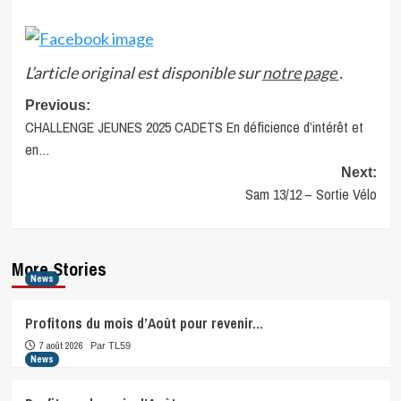
L’article original est disponible sur
notre page
.
Post
Previous:
CHALLENGE JEUNES 2025 CADETS En déficience d’intérêt et
navigation
en…
Next:
Sam 13/12 – Sortie Vélo
More Stories
News
Profitons du mois d’Août pour revenir…
7 août 2026
Par TL59
News