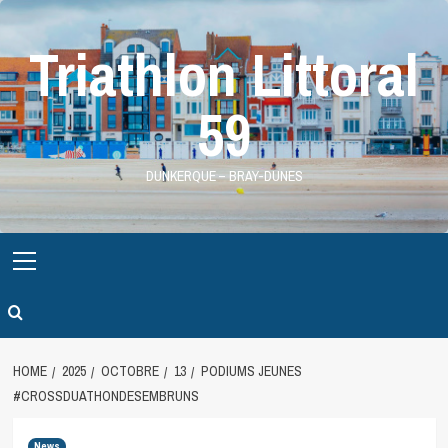
Skip
to
Triathlon Littoral
content
59
DUNKERQUE – BRAY-DUNES
Primary
Menu
HOME
2025
OCTOBRE
13
PODIUMS JEUNES
#CROSSDUATHONDESEMBRUNS
News