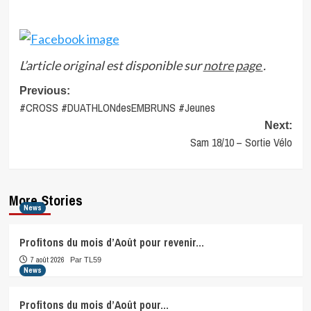
L’article original est disponible sur
notre page
.
Post
Previous:
#CROSS #DUATHLONdesEMBRUNS #Jeunes
navigation
Next:
Sam 18/10 – Sortie Vélo
More Stories
News
Profitons du mois d’Août pour revenir…
7 août 2026
Par TL59
News
Profitons du mois d’Août pour…