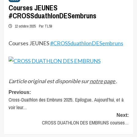
Courses JEUNES
#CROSSduathlonDESembruns
12 octobre 2025
Par TL59
Courses JEUNES
#CROSSduathlonDESembruns
L’article original est disponible sur
notre page
.
Post
Previous:
Cross-Duathlon des Embruns 2025.. Epilogue.. Aujourd’hui, et à
navigation
voir leur…
Next:
CROSS DUATHLON DES EMBRUNS courses…