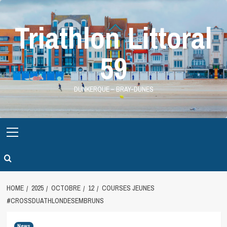
Skip
to
Triathlon Littoral
content
59
DUNKERQUE – BRAY-DUNES
Primary
Menu
HOME
2025
OCTOBRE
12
COURSES JEUNES
#CROSSDUATHLONDESEMBRUNS
News