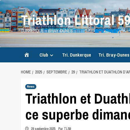
Skip
to
Triathlon Littoral 5
content
DUNKERQUE – BRAY-DUNES
Accueil
Club
Tri. Dunkerque
Tri. Bray-Dunes
HOME
2025
SEPTEMBRE
29
TRIATHLON ET DUATHLON D’A
News
Triathlon et Duath
ce superbe dima
29 septembre 2025
Par TL59