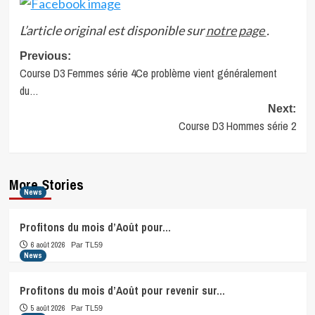
L’article original est disponible sur
notre page
.
Post
Previous:
Course D3 Femmes série 4Ce problème vient généralement
navigation
du…
Next:
Course D3 Hommes série 2
More Stories
News
Profitons du mois d’Août pour…
6 août 2026
Par TL59
News
Profitons du mois d’Août pour revenir sur…
5 août 2026
Par TL59