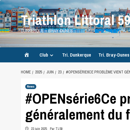
Skip
to
Triathlon Littoral 5
content
DUNKERQUE – BRAY-DUNES
Accueil
Club
Tri. Dunkerque
Tri. Bray-Dunes
HOME
2025
JUIN
23
#OPENSÉRIE6CE PROBLÈME VIENT GÉ
News
#OPENsérie6Ce pr
généralement du 
23 juin 2025
Par TL59