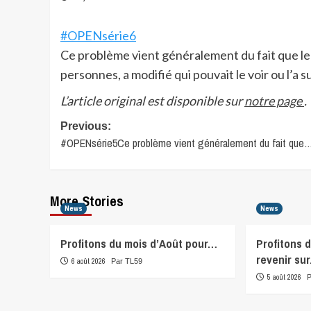
#OPENsérie6
Ce problème vient généralement du fait que le 
personnes, a modifié qui pouvait le voir ou l’a 
L’article original est disponible sur
notre page
.
Post
Previous:
#OPENsérie5Ce problème vient généralement du fait que
navigation
More Stories
News
News
Profitons du mois d’Août pour…
Profitons 
revenir su
6 août 2026
Par TL59
5 août 2026