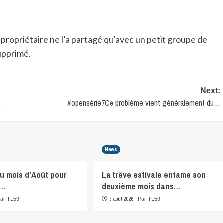
propriétaire ne l’a partagé qu’avec un petit groupe de
supprimé.
Next:
…
#opensérie7Ce problème vient généralement du…
News
du mois d’Août pour
La trêve estivale entame son
r…
deuxième mois dans…
3 août 2026
Par TL59
Par TL59