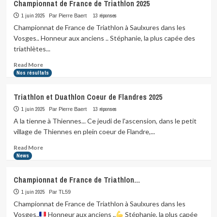
Championnat de France de Triathlon 2025
1 juin 2025
13 réponses
Par Pierre Baert
Championnat de France de Triathlon à Saulxures dans les
Vosges.. Honneur aux anciens .. Stéphanie, la plus capée des
triathlètes...
Read
Read More
more
Nos résultats
about
Championnat
Triathlon et Duathlon Coeur de Flandres 2025
de
France
1 juin 2025
13 réponses
Par Pierre Baert
de
A la tienne à Thiennes... Ce jeudi de l'ascension, dans le petit
Triathlon
village de Thiennes en plein coeur de Flandre,...
2025
Read
Read More
more
News
about
Triathlon
Championnat de France de Triathlon…
et
Duathlon
1 juin 2025
Par TL59
Coeur
Championnat de France de Triathlon à Saulxures dans les
de
Vosges..
Honneur aux anciens ..
Stéphanie, la plus capée