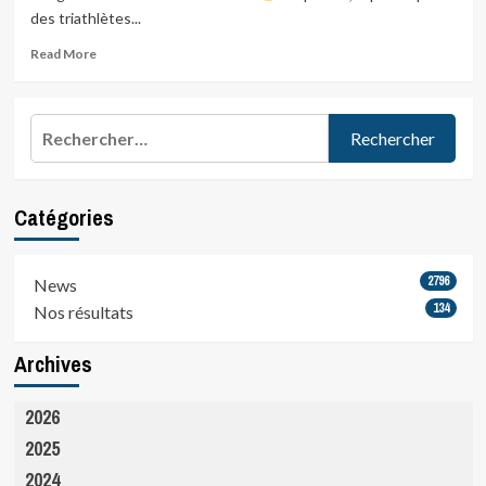
Flandres
des triathlètes...
2025
Read
Read More
more
about
Championnat
Rechercher :
de
France
de
Triathlon…
Catégories
2796
News
134
Nos résultats
Archives
2026
2025
2024