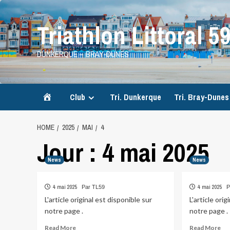
Skip
to
Triathlon Littoral 5
content
DUNKERQUE – BRAY-DUNES
Accueil
Club
Tri. Dunkerque
Tri. Bray-Dunes
HOME
2025
MAI
4
Jour :
4 mai 2025
News
News
4 mai 2025
4 mai 2025
Par TL59
P
L'article original est disponible sur
L'article ori
notre page .
notre page .
Read
Re
Read More
Read More