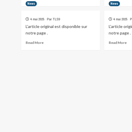
more
mo
News
News
about
abo
4 mai 2025
4 mai 2025
Par TL59
P
L'article original est disponible sur
L'article ori
notre page .
notre page .
Read
Re
Read More
Read More
more
mo
about
abo