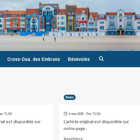
9
Cross-Dua. des Embruns
Bénévoles
News
4 mai 2025
ar TL59
Par TL59
ginal est disponible sur
L'article original est disponible sur
notre page .
ad
Read
Read More