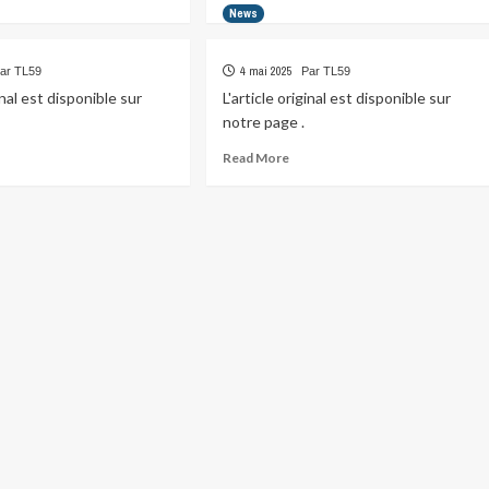
re
more
News
ut
about
4 mai 2025
ar TL59
Par TL59
ginal est disponible sur
L'article original est disponible sur
notre page .
ad
Read
Read More
re
more
ut
about