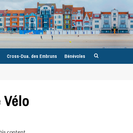
9
Cross-Dua. des Embruns
Bénévoles
 Vélo
his content.