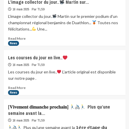
L’image collector du jour..
Martin sur…
16 mars 2025
Par TL59
L'image collector du jour..
Martin sur le premier podium d'un
championnat régional benjamins de Duathlon...
Toutes nos
félicitations...
Une...
Read
Read More
more
News
about
L’image
Les courses du jour en live..
collector
du
16 mars 2025
Par TL59
jour..
Les courses du jour en live..
L'article original est disponible
sur notre page .
Martin
sur…
Read
Read More
more
News
about
Les
[𝐕𝐢𝐯𝐞𝐦𝐞𝐧𝐭 𝐝𝐢𝐦𝐚𝐧𝐜𝐡𝐞 𝐩𝐫𝐨𝐜𝐡𝐚𝐢𝐧]
​ Plus qu’une
courses
semaine avant la…
du
jour
16 mars 2025
Par TL59
en
​ Plus qu'une semaine avant la 𝟭𝗲̀𝗿𝗲 𝗲́𝘁𝗮𝗽𝗲 𝗱𝘂