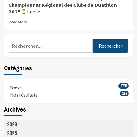
live..
𝗖𝗵𝗮𝗺𝗽𝗶𝗼𝗻𝗻𝗮𝘁 𝗥𝗲́𝗴𝗶𝗼𝗻𝗮𝗹 𝗱𝗲𝘀 𝗖𝗹𝘂𝗯𝘀 𝗱𝗲 𝗗𝘂𝗮𝘁𝗵𝗹𝗼𝗻
𝟮𝟬𝟮𝟱
Le club...
Read
Read More
more
about
[𝐕𝐢𝐯𝐞𝐦𝐞𝐧𝐭
Rechercher :
𝐝𝐢𝐦𝐚𝐧𝐜𝐡𝐞
𝐩𝐫𝐨𝐜𝐡𝐚𝐢𝐧]
Catégories
Plus
qu’une
2795
News
semaine
134
Nos résultats
avant
la…
Archives
2026
2025