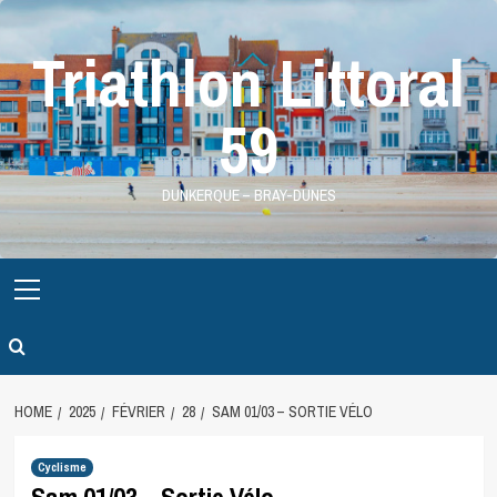
Skip
to
Triathlon Littoral
content
59
DUNKERQUE – BRAY-DUNES
Primary
Menu
HOME
2025
FÉVRIER
28
SAM 01/03 – SORTIE VÉLO
Cyclisme