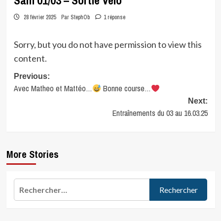
Sam 01/03 – Sortie Vélo
28 février 2025
Par StephOb
1 réponse
Sorry, but you do not have permission to view this
content.
Post
Previous:
Avec Matheo et Mattéo…
Bonne course…
navigation
Next:
Entraînements du 03 au 16.03.25
More Stories
Rechercher :