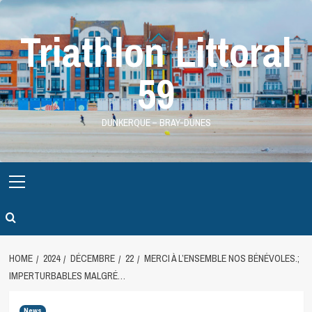
Skip
to
Triathlon Littoral
content
59
DUNKERQUE – BRAY-DUNES
Primary
Menu
HOME
2024
DÉCEMBRE
22
MERCI À L’ENSEMBLE NOS BÉNÉVOLES.;
IMPERTURBABLES MALGRÉ…
News