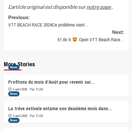
L’article original est disponible sur
notre page
.
Post
Previous:
VTT BEACH RACE 2024Ce problème vient…
navigation
Next:
Et de 9..
Open VTT Beach Race…
More Stories
News
Profitons du mois d’Août pour revenir sur…
5 août 2026
Par TL59
News
La trêve estivale entame son deuxième mois dans…
3 août 2026
Par TL59
News