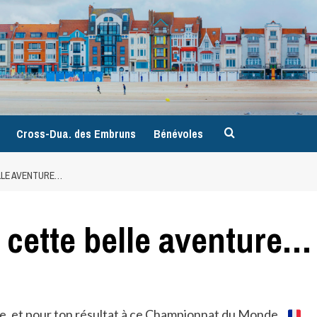
9
Cross-Dua. des Embruns
Bénévoles
LLE AVENTURE…
cette belle aventure…
ne, et pour ton résultat à ce Championnat du Monde…