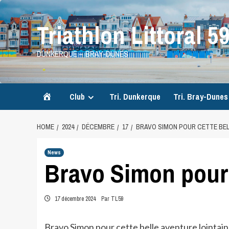
Skip
to
Triathlon Littoral 5
content
DUNKERQUE – BRAY-DUNES
Accueil
Club
Tri. Dunkerque
Tri. Bray-Dunes
HOME
2024
DÉCEMBRE
17
BRAVO SIMON POUR CETTE BE
News
Bravo Simon pour 
17 décembre 2024
Par TL59
Bravo Simon pour cette belle aventure lointai