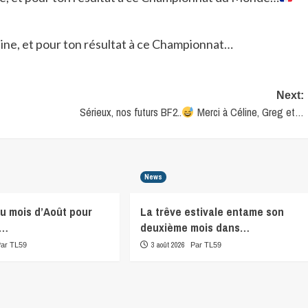
Next:
Sérieux, nos futurs BF2..
Merci à Céline, Greg et…
News
du mois d’Août pour
La trêve estivale entame son
r…
deuxième mois dans…
3 août 2026
Par TL59
Par TL59