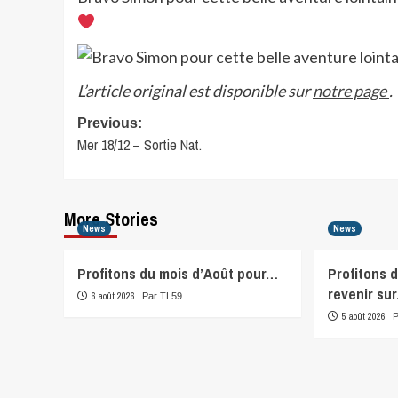
L’article original est disponible sur
notre page
.
Post
Previous:
Mer 18/12 – Sortie Nat.
navigation
More Stories
News
News
Profitons du mois d’Août pour…
Profitons 
revenir su
6 août 2026
Par TL59
5 août 2026