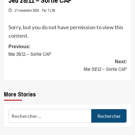
Jeu 28/11 – Sortie CAP
17 novembre 2024
Par TL59
Sorry, but you do not have permission to view this
content.
Post
Previous:
Mar 26/11 – Sortie CAP
navigation
Next:
Mar 03/12 – Sortie CAP
More Stories
Rechercher :