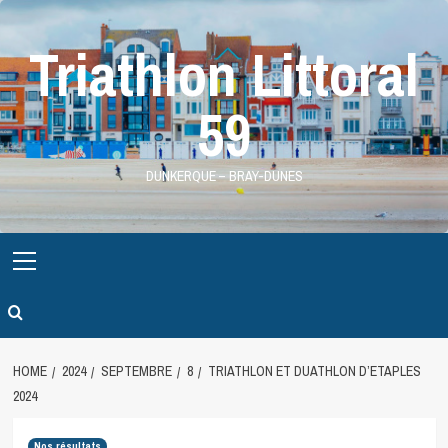
Skip
to
Triathlon Littoral
content
59
DUNKERQUE – BRAY-DUNES
Primary
Menu
HOME
2024
SEPTEMBRE
8
TRIATHLON ET DUATHLON D’ETAPLES
2024
Nos résultats