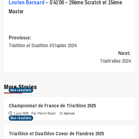
Looten Bernard
– 5’41’06 – 26ème Scratch et 15ème
Master
Post
Previous:
Triathlon et Duathlon d’Etaples 2024
navigation
Next:
Triath’elles 2024
More Stories
Nos résultats
Championnat de France de Triathlon 2025
1 juin 2025
13 réponses
Par Pierre Baert
Nos résultats
Triathlon et Duathlon Coeur de Flandres 2025