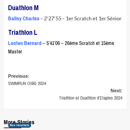
Duathlon M
Balloy Charles
– 2’27’55 – 1er Scratch et 1er Sénior
Triathlon L
Looten Bernard
– 5’41’06 – 26ème Scratch et 15ème
Master
Post
Previous:
SWIMRUN Otillö 2024
navigation
Next:
Triathlon et Duathlon d’Etaples 2024
More Stories
Nos résultats