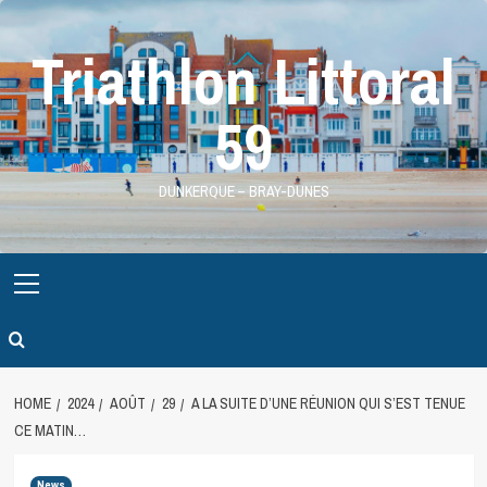
Skip
to
Triathlon Littoral
content
59
DUNKERQUE – BRAY-DUNES
Primary
Menu
HOME
2024
AOÛT
29
A LA SUITE D’UNE RÉUNION QUI S’EST TENUE
CE MATIN…
News