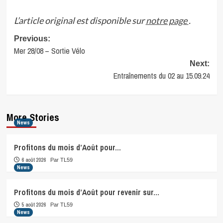
L’article original est disponible sur
notre page
.
Post
Previous:
Mer 28/08 – Sortie Vélo
navigation
Next:
Entraînements du 02 au 15.09.24
More Stories
News
Profitons du mois d’Août pour…
6 août 2026
Par TL59
News
Profitons du mois d’Août pour revenir sur…
5 août 2026
Par TL59
News