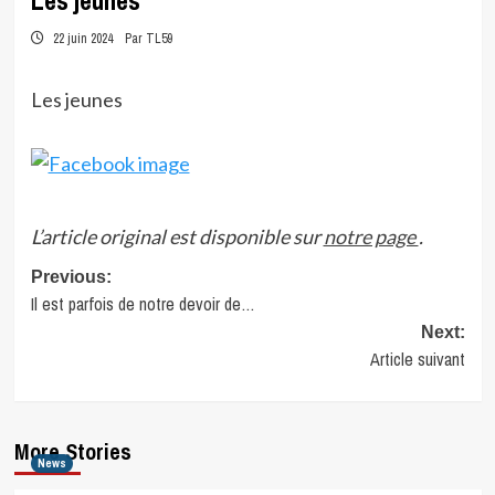
Les jeunes
22 juin 2024
Par TL59
Les jeunes
L’article original est disponible sur
notre page
.
Post
Previous:
Il est parfois de notre devoir de…
navigation
Next:
Article suivant
More Stories
News