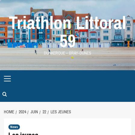
Skip
to
Triathlon Littoral
content
59
DUNKERQUE – BRAY-DUNES
Primary
Menu
HOME
2024
JUIN
22
LES JEUNES
News