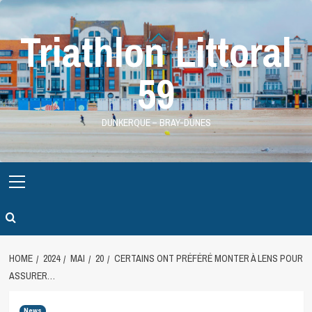
Skip
to
Triathlon Littoral
content
59
DUNKERQUE – BRAY-DUNES
Primary
Menu
HOME
2024
MAI
20
CERTAINS ONT PRÉFÉRÉ MONTER À LENS POUR
ASSURER…
News