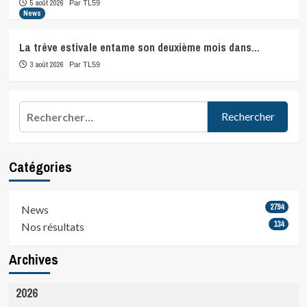
5 août 2026
Par TL59
News
La trêve estivale entame son deuxième mois dans…
3 août 2026
Par TL59
Rechercher :
Catégories
2794
News
134
Nos résultats
Archives
2026