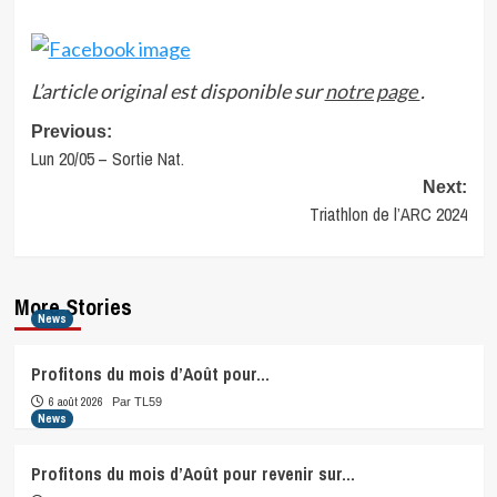
L’article original est disponible sur
notre page
.
Post
Previous:
Lun 20/05 – Sortie Nat.
navigation
Next:
Triathlon de l’ARC 2024
More Stories
News
Profitons du mois d’Août pour…
6 août 2026
Par TL59
News
Profitons du mois d’Août pour revenir sur…