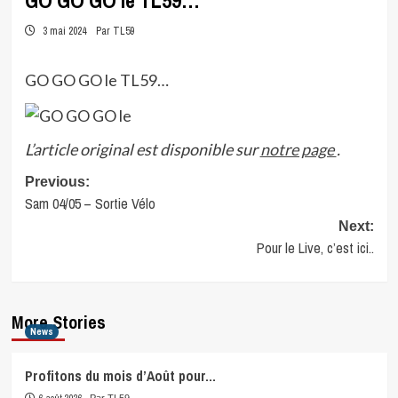
GO GO GO le TL59…
3 mai 2024
Par TL59
GO GO GO le TL59…
L’article original est disponible sur
notre page
.
Post
Previous:
Sam 04/05 – Sortie Vélo
navigation
Next:
Pour le Live, c’est ici..
More Stories
News
Profitons du mois d’Août pour…