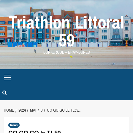
Skip
to
Triathlon Littoral
content
59
DUNKERQUE – BRAY-DUNES
Primary
Menu
HOME
2024
MAI
3
GO GO GO LE TL59…
News