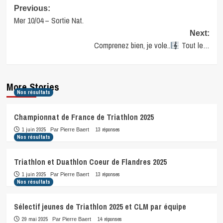
Post
Previous:
Mer 10/04 – Sortie Nat.
navigation
Next:
Comprenez bien, je vole..
Tout le…
More Stories
Nos résultats
Championnat de France de Triathlon 2025
1 juin 2025
13 réponses
Par Pierre Baert
Nos résultats
Triathlon et Duathlon Coeur de Flandres 2025
1 juin 2025
13 réponses
Par Pierre Baert
Nos résultats
Sélectif jeunes de Triathlon 2025 et CLM par équipe
29 mai 2025
14 réponses
Par Pierre Baert