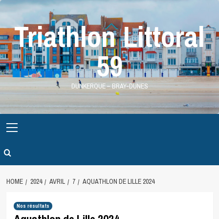
Skip
to
Triathlon Littoral
content
59
DUNKERQUE – BRAY-DUNES
Primary
Menu
HOME
2024
AVRIL
7
AQUATHLON DE LILLE 2024
Nos résultats