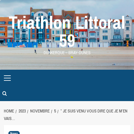
Skip
to
Triathlon Littoral
content
59
DUNKERQUE – BRAY-DUNES
Primary
Menu
HOME
2023
NOVEMBRE
5
” JE SUIS VENU VOUS DIRE QUE JE M’EN
VAIS…
News