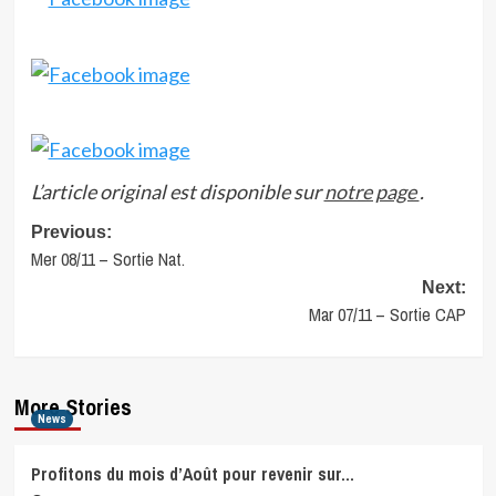
L’article original est disponible sur
notre page
.
Post
Previous:
Mer 08/11 – Sortie Nat.
navigation
Next:
Mar 07/11 – Sortie CAP
More Stories
News
Profitons du mois d’Août pour revenir sur…