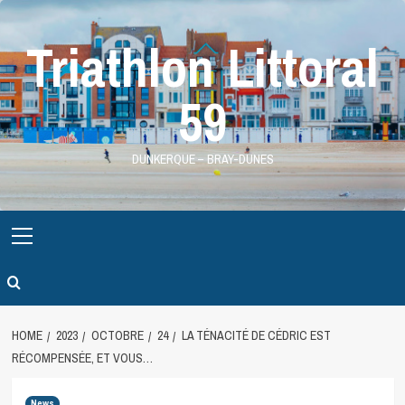
Skip
to
Triathlon Littoral
content
59
DUNKERQUE – BRAY-DUNES
Primary
Menu
HOME
2023
OCTOBRE
24
LA TÉNACITÉ DE CÉDRIC EST
RÉCOMPENSÉE, ET VOUS…
News