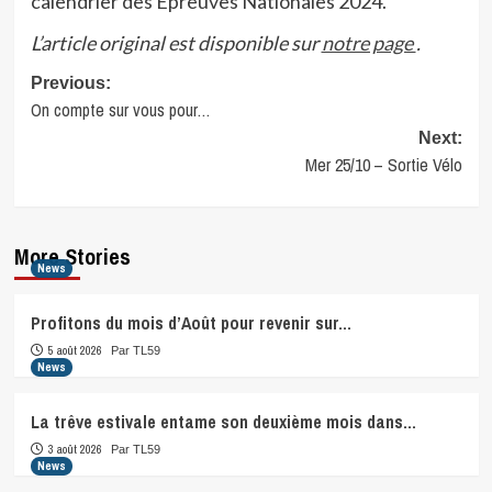
calendrier des Epreuves Nationales 2024.
L’article original est disponible sur
notre page
.
Post
Previous:
On compte sur vous pour…
navigation
Next:
Mer 25/10 – Sortie Vélo
More Stories
News
Profitons du mois d’Août pour revenir sur…
5 août 2026
Par TL59
News
La trêve estivale entame son deuxième mois dans…
3 août 2026
Par TL59
News