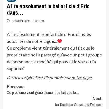
A lire absolument le bel article d’Eric
dans…
20 décembre 2021
Par TL59
A lire absolument le bel article d’Eric dans les
actualités de notre Ligue…
Ce problème vient généralement du fait que le
propriétaire ne l’a partagé qu’avec un petit groupe
de personnes, a modifié qui pouvait le voir ou l’a
supprimé.
L’article original est disponible sur
notre page
.
Post
Previous:
Ce problème vient généralement du fait que le…
navigation
Next:
1er Duathlon Cross des Embruns