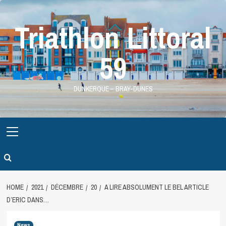
Skip
to
Triathlon Littoral
content
59
DUNKERQUE – BRAY-DUNES
Primary
Menu
HOME
2021
DÉCEMBRE
20
A LIRE ABSOLUMENT LE BEL ARTICLE
D’ERIC DANS…
News