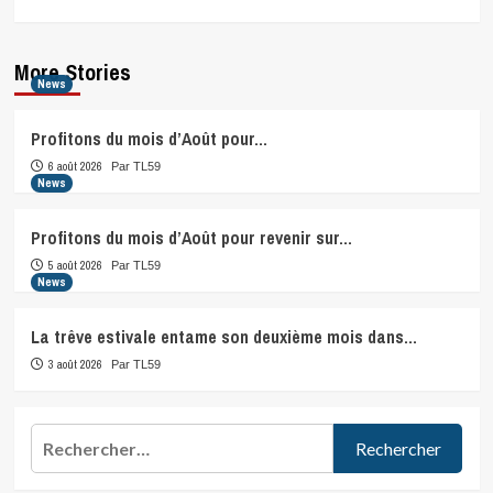
More Stories
News
Profitons du mois d’Août pour…
6 août 2026
Par TL59
News
Profitons du mois d’Août pour revenir sur…
5 août 2026
Par TL59
News
La trêve estivale entame son deuxième mois dans…
3 août 2026
Par TL59
Rechercher :