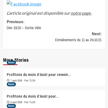
L’article original est disponible sur
notre page
.
Post
Previous:
Dim 10/10 – Sortie Vélo
navigation
Next:
Entraînements du 11 au 24.10.21
More Stories
News
Profitons du mois d’Août pour revenir…
7 août 2026
Par TL59
News
Profitons du mois d’Août pour…
6 août 2026
Par TL59
News