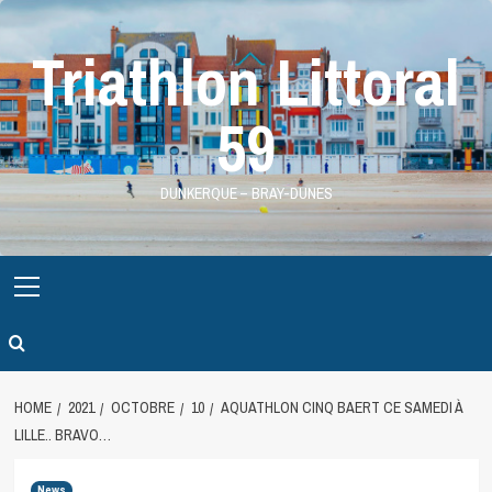
Skip
to
Triathlon Littoral
content
59
DUNKERQUE – BRAY-DUNES
Primary
Menu
HOME
2021
OCTOBRE
10
AQUATHLON CINQ BAERT CE SAMEDI À
LILLE.. BRAVO…
News