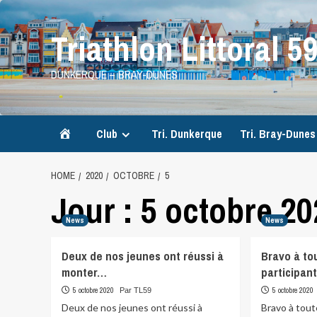
Skip
to
Triathlon Littoral 5
content
DUNKERQUE – BRAY-DUNES
Accueil
Club
Tri. Dunkerque
Tri. Bray-Dunes
HOME
2020
OCTOBRE
5
Jour :
5 octobre 20
News
News
Deux de nos jeunes ont réussi à
Bravo à to
monter…
participan
5 octobre 2020
5 octobre 2020
Par TL59
Deux de nos jeunes ont réussi à
Bravo à tout