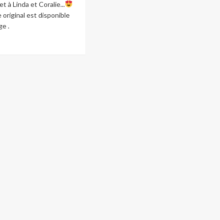
et à Linda et Coralie...
e original est disponible
ge .
ad
re
ut
vo
tes
s
s
ticipants