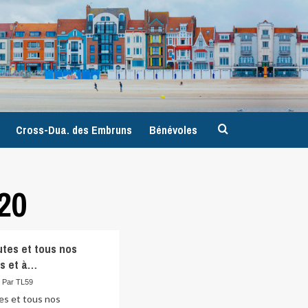
9
Cross-Dua. des Embruns
Bénévoles
20
utes et tous nos
ts et à…
Par TL59
es et tous nos