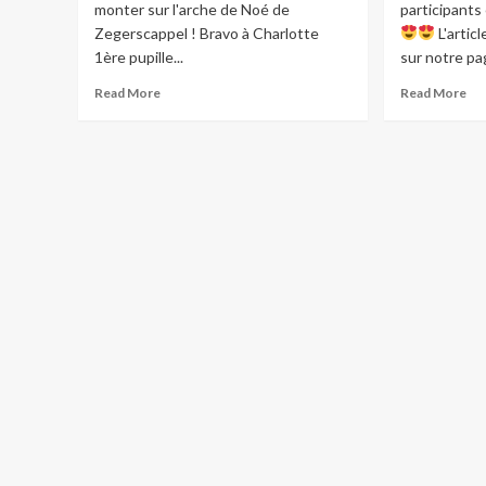
monter sur l'arche de Noé de
participants 
Zegerscappel ! Bravo à Charlotte
L'articl
1ère pupille...
sur notre pa
Read
Re
Read More
Read More
more
mo
about
abo
Deux
Bra
de
à
nos
tou
jeunes
et
ont
tou
réussi
no
à
par
monter…
et
à…