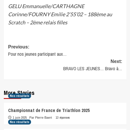
GELU Emmanuelle/CARTHAGNE
Corinne/FOURNY Emilie 2’55’02 – 188ème au
Scratch – 2ème relais filles
Post
Previous:
Pour nos jeunes participant aux…
navigation
Next:
BRAVO LES JEUNES… Bravo à…
More Stories
Nos résultats
Championnat de France de Triathlon 2025
1 juin 2025
13 réponses
Par Pierre Baert
Nos résultats