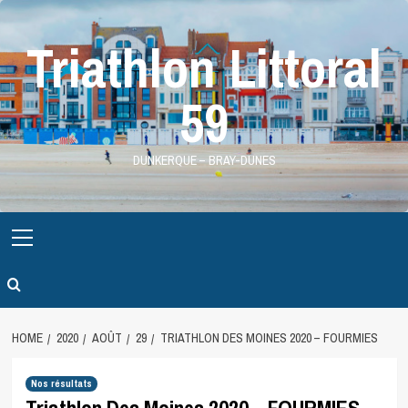
Skip
to
Triathlon Littoral
content
59
DUNKERQUE – BRAY-DUNES
Primary
Menu
HOME
2020
AOÛT
29
TRIATHLON DES MOINES 2020 – FOURMIES
Nos résultats