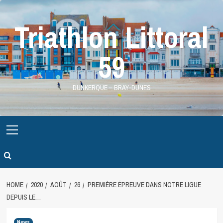
Skip
to
Triathlon Littoral
content
59
DUNKERQUE – BRAY-DUNES
Primary
Menu
HOME
2020
AOÛT
26
PREMIÈRE ÉPREUVE DANS NOTRE LIGUE
DEPUIS LE…
News