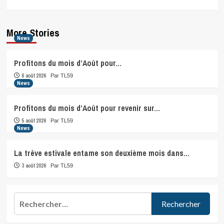
More Stories
News
Profitons du mois d’Août pour…
6 août 2026
Par TL59
News
Profitons du mois d’Août pour revenir sur…
5 août 2026
Par TL59
News
La trêve estivale entame son deuxième mois dans…
3 août 2026
Par TL59
Rechercher :