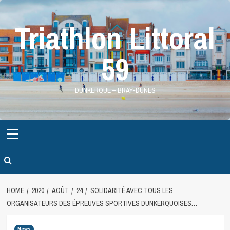
Skip
to
Triathlon Littoral
content
59
DUNKERQUE – BRAY-DUNES
Primary
Menu
HOME
2020
AOÛT
24
SOLIDARITÉ AVEC TOUS LES
ORGANISATEURS DES ÉPREUVES SPORTIVES DUNKERQUOISES…
News