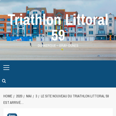
Skip
to
Triathlon Littoral
content
59
DUNKERQUE – BRAY-DUNES
Primary
Menu
HOME
2020
MAI
3
LE SITE NOUVEAU DU TRIATHLON LITTORAL 59
EST ARRIVÉ…
News