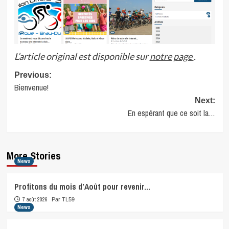
L’article original est disponible sur
notre page
.
Post
Previous:
Bienvenue!
navigation
Next:
En espérant que ce soit la…
More Stories
News
Profitons du mois d’Août pour revenir…
7 août 2026
Par TL59
News