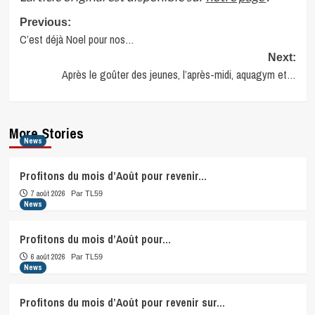
Post
Previous:
C’est déjà Noel pour nos…
navigation
Next:
Après le goûter des jeunes, l’après-midi, aquagym et…
More Stories
News
Profitons du mois d’Août pour revenir…
7 août 2026
Par TL59
News
Profitons du mois d’Août pour…
6 août 2026
Par TL59
News
Profitons du mois d’Août pour revenir sur…