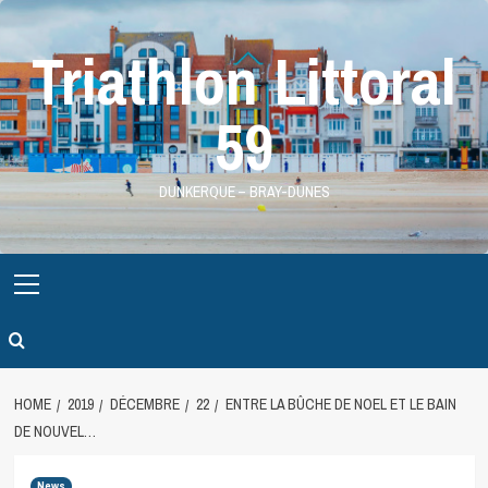
Skip
to
Triathlon Littoral
content
59
DUNKERQUE – BRAY-DUNES
Primary
Menu
HOME
2019
DÉCEMBRE
22
ENTRE LA BÛCHE DE NOEL ET LE BAIN
DE NOUVEL…
News