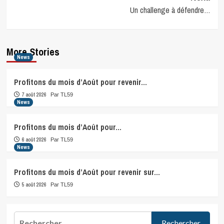
Un challenge à défendre…
More Stories
News
Profitons du mois d’Août pour revenir…
7 août 2026
Par TL59
News
Profitons du mois d’Août pour…
6 août 2026
Par TL59
News
Profitons du mois d’Août pour revenir sur…
5 août 2026
Par TL59
Rechercher :