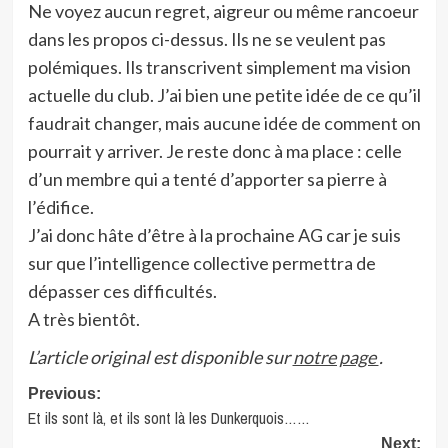
Ne voyez aucun regret, aigreur ou même rancoeur
dans les propos ci-dessus. Ils ne se veulent pas
polémiques. Ils transcrivent simplement ma vision
actuelle du club. J’ai bien une petite idée de ce qu’il
faudrait changer, mais aucune idée de comment on
pourrait y arriver. Je reste donc à ma place : celle
d’un membre qui a tenté d’apporter sa pierre à
l’édifice.
J’ai donc hâte d’être à la prochaine AG car je suis
sur que l’intelligence collective permettra de
dépasser ces difficultés.
A très bientôt.
L’article original est disponible sur
notre page
.
Post
Previous:
Et ils sont là, et ils sont là les Dunkerquois……
navigation
Next: