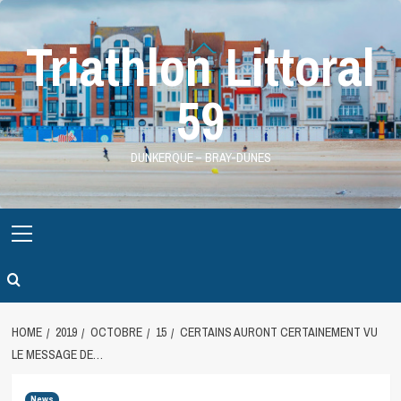
Skip
to
Triathlon Littoral
content
59
DUNKERQUE – BRAY-DUNES
Primary
Menu
HOME
2019
OCTOBRE
15
CERTAINS AURONT CERTAINEMENT VU
LE MESSAGE DE…
News