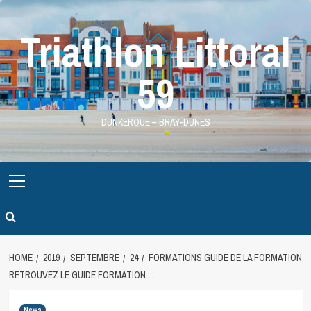
Skip
to
Triathlon Littoral
content
59
DUNKERQUE – BRAY-DUNES
Primary
Menu
HOME
2019
SEPTEMBRE
24
FORMATIONS GUIDE DE LA FORMATION
RETROUVEZ LE GUIDE FORMATION…
News