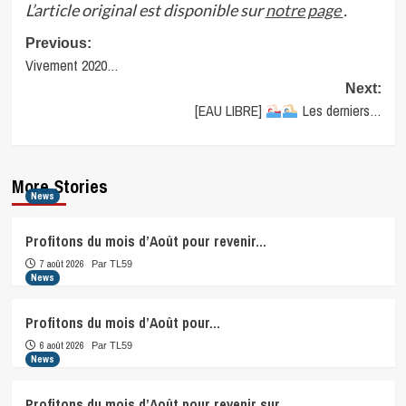
L’article original est disponible sur
notre page
.
Post
Previous:
Vivement 2020…
navigation
Next:
[EAU LIBRE]
Les derniers…
More Stories
News
Profitons du mois d’Août pour revenir…
7 août 2026
Par TL59
News
Profitons du mois d’Août pour…
6 août 2026
Par TL59
News
Profitons du mois d’Août pour revenir sur…