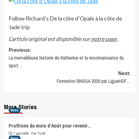
Follow Richard’s De la côte d’Opale à la côte de
Jade trip
L’article original est disponible sur
notre page
.
Post
Previous:
La merveilleuse histoire de Katherine et la reconnaissance du
navigation
sport…
Next:
Formation BNSSA 2020 par LigueHDF…
More Stories
News
Profitons du mois d’Août pour revenir…
7 août 2026
Par TL59
News