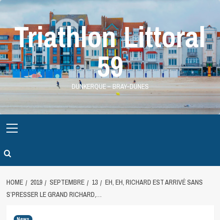
Skip
to
Triathlon Littoral
content
59
DUNKERQUE – BRAY-DUNES
Primary
Menu
HOME
2019
SEPTEMBRE
13
EH, EH, RICHARD EST ARRIVÉ SANS
S’PRESSER LE GRAND RICHARD,…
News