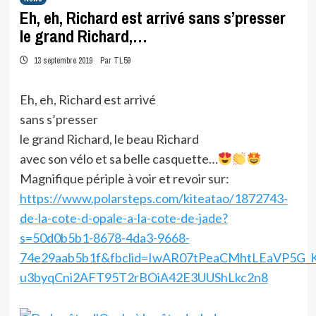
Eh, eh, Richard est arrivé sans s’presser
le grand Richard,…
13 septembre 2019
Par TL59
Eh, eh, Richard est arrivé
sans s’presser
le grand Richard, le beau Richard
avec son vélo et sa belle casquette…
Magnifique périple à voir et revoir sur:
https://www.polarsteps.com/kiteatao/1872743-
de-la-cote-d-opale-a-la-cote-de-jade?
s=50d0b5b1-8678-4da3-9668-
74e29aab5b1f&fbclid=IwAR07tPeaCMhtLEaVP5G_K
u3byqCni2AFT95T2rBOiA42E3UUShLkc2n8