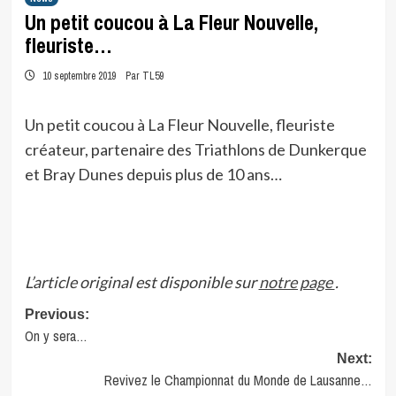
Un petit coucou à La Fleur Nouvelle,
fleuriste…
10 septembre 2019
Par TL59
Un petit coucou à La Fleur Nouvelle, fleuriste
créateur, partenaire des Triathlons de Dunkerque
et Bray Dunes depuis plus de 10 ans…
L’article original est disponible sur
notre page
.
Post
Previous:
On y sera…
navigation
Next:
Revivez le Championnat du Monde de Lausanne…