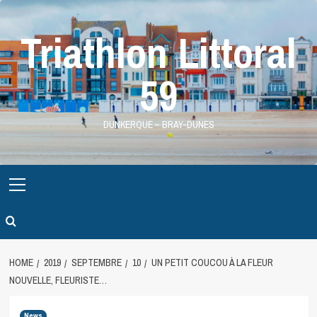
Skip
to
Triathlon Littoral
content
59
DUNKERQUE – BRAY-DUNES
Primary
Menu
HOME
2019
SEPTEMBRE
10
UN PETIT COUCOU À LA FLEUR
NOUVELLE, FLEURISTE…
News