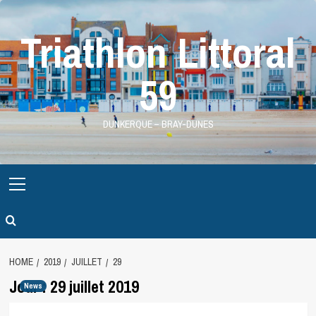
Skip
to
Triathlon Littoral
content
59
DUNKERQUE – BRAY-DUNES
Primary
Menu
HOME
2019
JUILLET
29
Jour :
29 juillet 2019
News