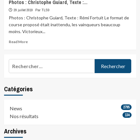
Photos : Christophe Guiard, Texte :…
29 juillet 2019
Par TL59
Photos : Christophe Guiard, Texte : Rémi Fortuit Le format de
course proposé était inattendu, les vainqueurs beaucoup
moins. Victorieux...
Read
Read More
more
about
Photos
Rechercher :
:
Christophe
Guiard,
Texte
Catégories
:
…
2795
News
134
Nos résultats
Archives