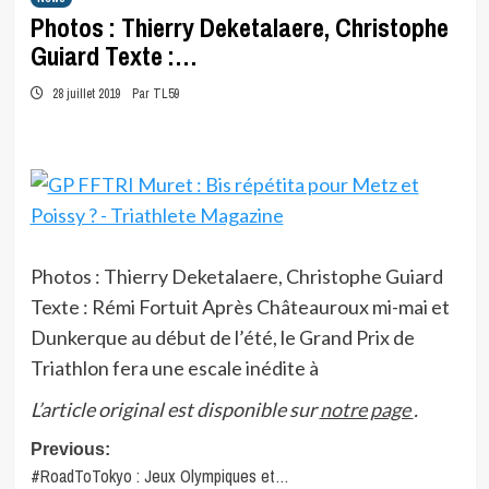
Photos : Thierry Deketalaere, Christophe
Guiard Texte :…
28 juillet 2019
Par TL59
Photos : Thierry Deketalaere, Christophe Guiard
Texte : Rémi Fortuit Après Châteauroux mi-mai et
Dunkerque au début de l’été, le Grand Prix de
Triathlon fera une escale inédite à
L’article original est disponible sur
notre page
.
Post
Previous:
#RoadToTokyo : Jeux Olympiques et…
navigation