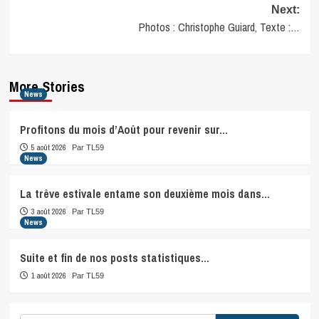
Next:
Photos : Christophe Guiard, Texte :…
More Stories
News
Profitons du mois d’Août pour revenir sur…
5 août 2026
Par TL59
News
La trêve estivale entame son deuxième mois dans…
3 août 2026
Par TL59
News
Suite et fin de nos posts statistiques…
1 août 2026
Par TL59