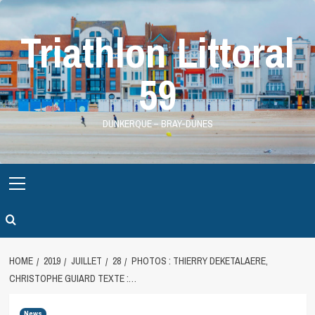
Skip
to
Triathlon Littoral
content
59
DUNKERQUE – BRAY-DUNES
Primary
Menu
HOME
2019
JUILLET
28
PHOTOS : THIERRY DEKETALAERE,
CHRISTOPHE GUIARD TEXTE :…
News