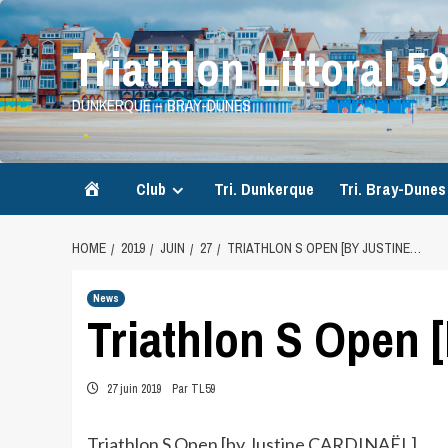
Skip
to
Triathlon Littoral 5
content
DUNKERQUE – BRAY-DUNES
Accueil
Club
Tri. Dunkerque
Tri. Bray-Dunes
HOME
2019
JUIN
27
TRIATHLON S OPEN [BY JUSTINE…
News
Triathlon S Open 
27 juin 2019
Par TL59
Triathlon S Open [by Justine CARDINAËL]