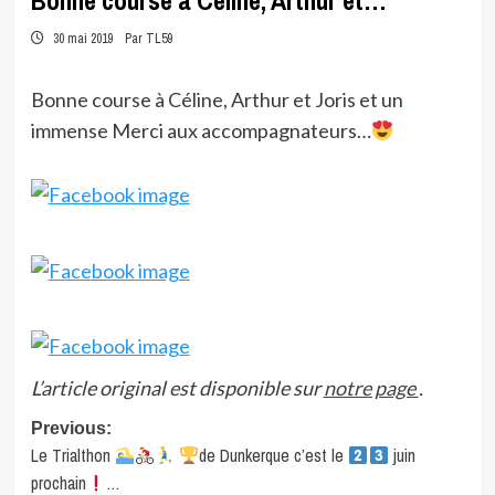
Bonne course à Céline, Arthur et…
30 mai 2019
Par TL59
Bonne course à Céline, Arthur et Joris et un
immense Merci aux accompagnateurs…
L’article original est disponible sur
notre page
.
Post
Previous:
Le Trialthon
de Dunkerque c’est le
juin
navigation
prochain
…