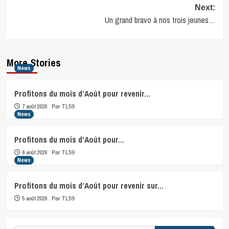
Next:
Un grand bravo à nos trois jeunes…
More Stories
News
Profitons du mois d’Août pour revenir…
7 août 2026
Par TL59
News
Profitons du mois d’Août pour…
6 août 2026
Par TL59
News
Profitons du mois d’Août pour revenir sur…
5 août 2026
Par TL59