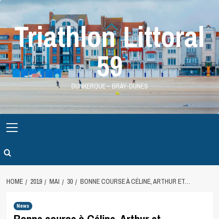
Skip
to
Triathlon Littoral
content
59
DUNKERQUE – BRAY-DUNES
Primary
Menu
HOME
2019
MAI
30
BONNE COURSE À CÉLINE, ARTHUR ET…
News