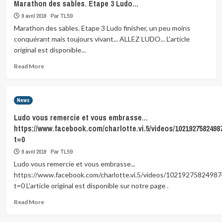
Marathon des sables. Etape 3 Ludo…
9 avril 2019
Par TL59
Marathon des sables. Etape 3 Ludo finisher, un peu moins
conquérant mais toujours vivant... ALLEZ LUDO... L'article
original est disponible...
Read
Read More
more
about
Marathon
News
des
sables.
Ludo vous remercie et vous embrasse…
Etape
https://www.facebook.com/charlotte.vi.5/videos/1021927582498
3
t=0
Ludo…
9 avril 2019
Par TL59
Ludo vous remercie et vous embrasse...
https://www.facebook.com/charlotte.vi.5/videos/10219275824987
t=0 L'article original est disponible sur notre page .
Read
Read More
more
about