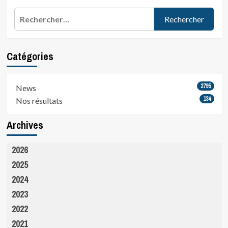
Ludo
Rechercher :
vous
remercie
et
vous
Catégories
embrasse…
https://www.facebook.com/charlotte.vi.5/videos/10219275824987495/?
t=0
2795
News
134
Nos résultats
Archives
2026
2025
2024
2023
2022
2021