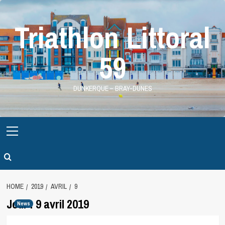
Skip
to
Triathlon Littoral
content
59
DUNKERQUE – BRAY-DUNES
Primary
Menu
HOME
2019
AVRIL
9
Jour :
9 avril 2019
News