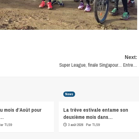
Next:
Super League, finale Singapour… Entre…
News
du mois d’Août pour
La trêve estivale entame son
r…
deuxième mois dans…
3 août 2026
Par TL59
Par TL59