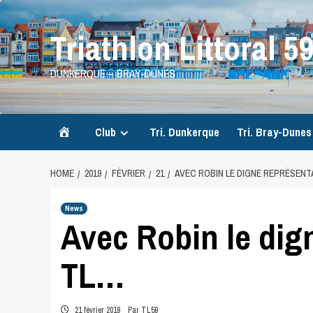
Skip
to
Triathlon Littoral 5
content
DUNKERQUE – BRAY-DUNES
Accueil
Club
Tri. Dunkerque
Tri. Bray-Dunes
HOME
2019
FÉVRIER
21
AVEC ROBIN LE DIGNE REPRÉSENT
News
Avec Robin le dig
TL…
21 février 2019
Par TL59