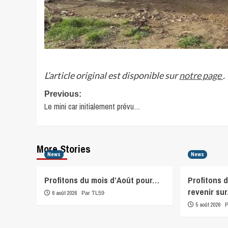
L’article original est disponible sur
notre page
.
Post
Previous:
Le mini car initialement prévu…
navigation
More Stories
News
News
Profitons du mois d’Août pour…
Profitons 
revenir su
6 août 2026
Par TL59
5 août 2026