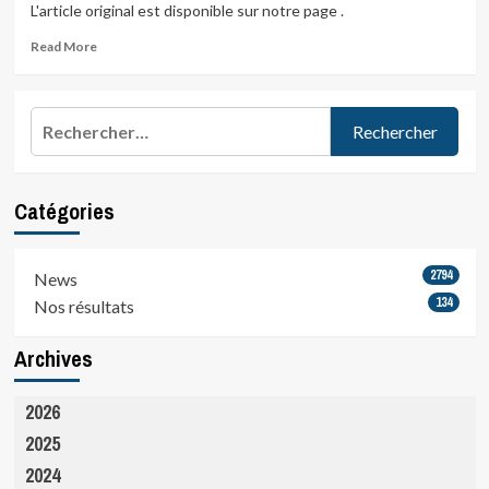
L'article original est disponible sur notre page .
Read
Read More
more
about
Laurent
Rechercher :
finisher
en
Floride…
Toutes…
Catégories
2794
News
134
Nos résultats
Archives
2026
2025
2024