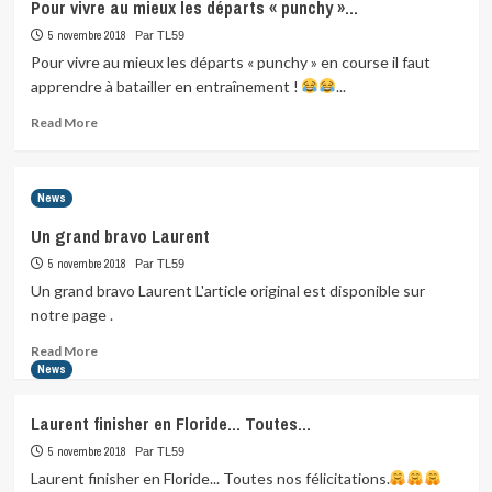
Pour vivre au mieux les départs « punchy »…
5 novembre 2018
Par TL59
Pour vivre au mieux les départs « punchy » en course il faut
apprendre à batailler en entraînement !
...
Read
Read More
more
about
Pour
News
vivre
au
Un grand bravo Laurent
mieux
5 novembre 2018
les
Par TL59
départs
Un grand bravo Laurent L'article original est disponible sur
«
notre page .
punchy
Read
»…
Read More
more
News
about
Un
Laurent finisher en Floride… Toutes…
grand
bravo
5 novembre 2018
Par TL59
Laurent
Laurent finisher en Floride... Toutes nos félicitations.