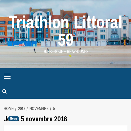
Skip
to
Triathlon Littoral
content
59
DUNKERQUE – BRAY-DUNES
Primary
Menu
HOME
2018
NOVEMBRE
5
Jour :
5 novembre 2018
News